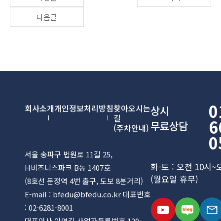
다음글
0
회사소개
개인정보처리방침
찾아오시는
상시
길
6
무료상담
(주차안내)
0
서울 송파구 법원로 11길 25,
화-토 : 오전 10시~
H비즈니스파크 B동 1407호
(월요일 휴무)
(8호선 문정역 4번 출구, 도보 8분거리)
E-mail : bfedu@bfedu.co.kr 대표번호
: 02-6281-8001
대표이사 이영길 사업자등록번호 120-