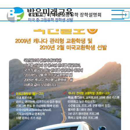
8/1(토) 미국/캐나다교환학생 선발
8.22(토) 미국 중고등유학 장학설명회