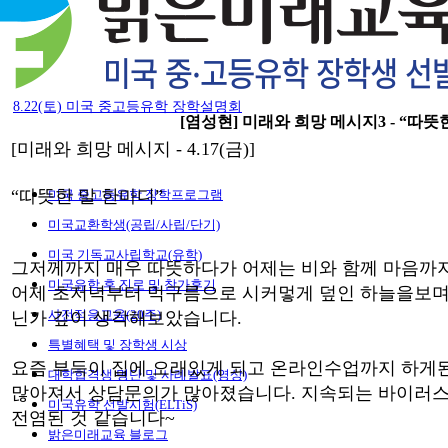
8.22(토) 미국 중고등유학 장학설명회
[염성현] 미래와 희망 메시지3 - “따뜻
[미래와 희망 메시지 - 4.17(금)]
“따뜻한 말 한마디”
미국 중고등유학 장학프로그램
미국교환학생(공립/사립/단기)
미국 기독교사립학교(유학)
그저께까지 매우 따뜻하다가 어제는 비와 함께 마음까지
미국유학 후 진로 및 참가후기
어제 초저녁부터 먹구름으로 시커멓게 덮인 하늘을보며
사전적응교육(20주)
닌가 깊이 생각해보았습니다.
특별혜택 및 장학생 시상
요즘 부득이 집에 오래있게 되고 온라인수업까지 하게
대학합격생 명단 및 사례발표(영상)
많아져서 상담문의가 많아졌습니다. 지속되는 바이러스
미국유학 선발시험(ELTiS)
전염된 것 같습니다~
밝은미래교육 블로그