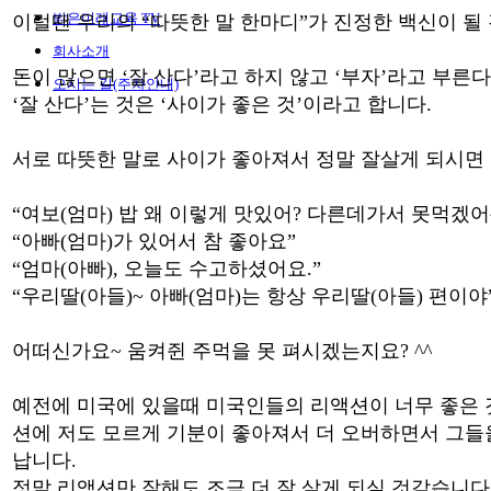
밝은미래교육 TV
이럴땐 우리의 “따뜻한 말 한마디”가 진정한 백신이 될 
회사소개
돈이 많으면 ‘잘 산다’라고 하지 않고 ‘부자’라고 부른
오시는 길(주차안내)
‘잘 산다’는 것은 ‘사이가 좋은 것’이라고 합니다.
서로 따뜻한 말로 사이가 좋아져서 정말 잘살게 되시면
“여보(엄마) 밥 왜 이렇게 맛있어? 다른데가서 못먹겠어
“아빠(엄마)가 있어서 참 좋아요”
“엄마(아빠), 오늘도 수고하셨어요.”
“우리딸(아들)~ 아빠(엄마)는 항상 우리딸(아들) 편이야
어떠신가요~ 움켜쥔 주먹을 못 펴시겠는지요? ^^
예전에 미국에 있을때 미국인들의 리액션이 너무 좋은 
션에 저도 모르게 기분이 좋아져서 더 오버하면서 그들
납니다.
정말 리액션만 잘해도 조금 더 잘 살게 되실 것같습니다