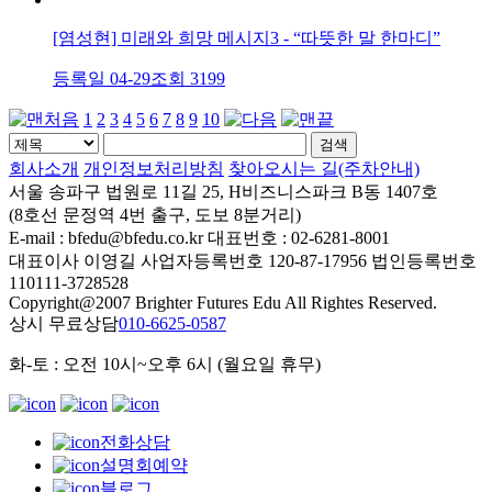
[염성현] 미래와 희망 메시지3 - “따뜻한 말 한마디”
등록일 04-29
조회 3199
1
2
3
4
5
6
7
8
9
10
회사소개
개인정보처리방침
찾아오시는 길(주차안내)
서울 송파구 법원로 11길 25, H비즈니스파크 B동 1407호
(8호선 문정역 4번 출구, 도보 8분거리)
E-mail : bfedu@bfedu.co.kr 대표번호 : 02-6281-8001
대표이사 이영길 사업자등록번호 120-87-17956 법인등록번호
110111-3728528
Copyright@2007 Brighter Futures Edu All Rightes Reserved.
상시 무료상담
010-6625-0587
화-토 : 오전 10시~오후 6시 (월요일 휴무)
전화상담
설명회예약
블로그